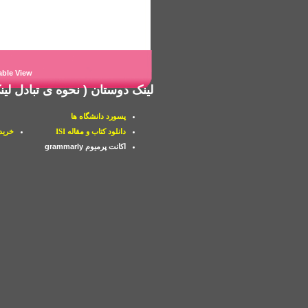
able View
لینک دوستان
( نحوه ی
تبادل لی
پسورد دانشگاه ها
دانلود کتاب و مقاله ISI
خرید PDF از اما
اکانت پرمیوم grammarly