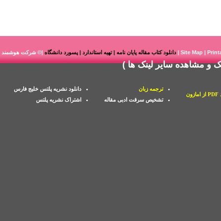
Print
|
Site Map
|
دانلود کتاب مقاله پایان نامه | تهیه استاندارد | پسورد دانشگاه
|© شرکت هوشمند را
نک
و
مشاهده سایر لینک ها
)
ترجمه زبان
دانلود نشریه پلتس خلیج فارس
زون
تشخیص سرقت ادبی مقاله
اشتراک نشریه پلتس