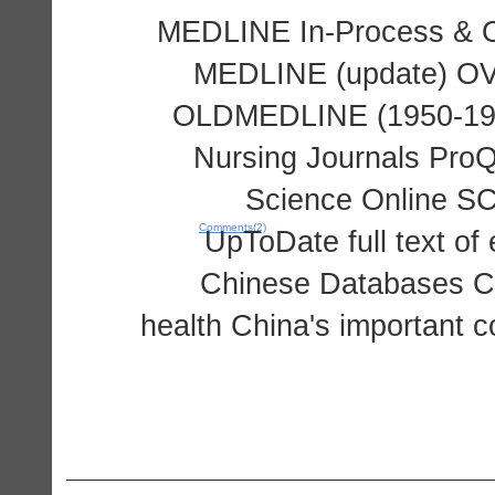
MEDLINE In-Process & Ot
MEDLINE (update) O
OLDMEDLINE (1950-196
Nursing Journals Pro
Science Online S
Comments(2)
UpToDate full text o
Chinese Databases Ch
health China's important c