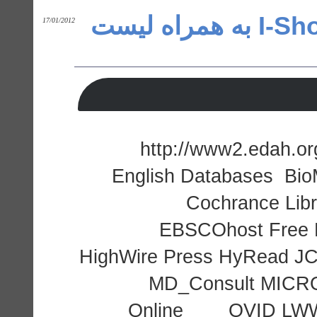
پسورد دانشگاه I-Shou University به همراه لیست
17/01/2012
http://www2.edah.o
English Databases Bio
Cochrance Libr
EBSCOhost Free M
HighWire Press HyRead JC
MD_Consult MICRO
Online OVID LWW Co