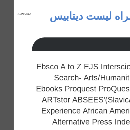
پسورد دانشگاه stetson ست دیتابیس
17/01/2012
Ebsco A to Z EJS Interscie
Search- Arts/Humani
Ebooks Proquest ProQues
ARTstor ABSEES'(Slavic/
Experience African Amer
Alternative Press Ind