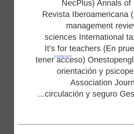
NecPlus) Annals of 
Revista Iberoamericana (
management review 
sciences International t
It's for teachers (En pr
Comments(4)
tener acceso) Onestopengl
orientación y psico
Association Journ
circulación y seguro Gesti