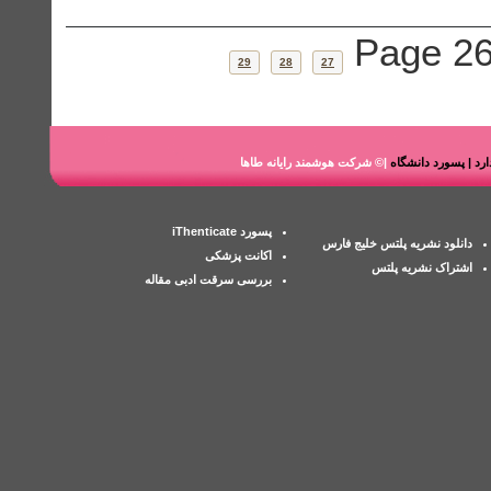
Page 26
29
28
27
ندارد | پسورد دانشگاه
|© شرکت هوشمند رایانه طاها
پسورد iThenticate
دانلود نشریه پلتس خلیج فارس
اکانت پزشکی
اشتراک نشریه پلتس
بررسی سرقت ادبی مقاله