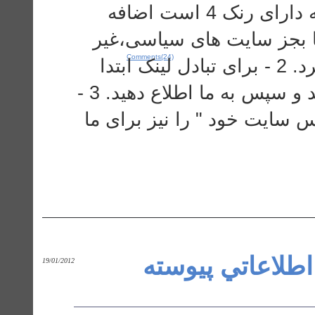
DownloadPaper.Paak-mech.com که دارای رنک 4 است اضافه
ینک همه سایتها بجز سایت های سیاسی،غیر
Comments(24)
اخلاقی و شرکت های هرمی قرار میگیرد. 2 - برای تبادل لینک ابتدا
شما لینک ما را در سایت خود قرار دهید و سپس به ما اطلاع دهید. 3 -
س سایت خود " را نیز برای ما
اطلاعاتي پيوسته
19/01/2012