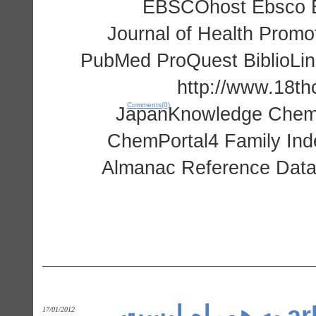
EBSCOhost Ebsco E
Journal of Health Pro
PubMed ProQuest BiblioL
http://www.18th
Comments(0)
JapanKnowledge ChemP
ChemPortal4 Family Inde
Almanac Reference Datab
پسورد دانشگاه arkansas State به همراه لیست
17/01/2012