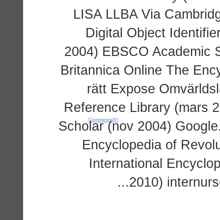
LISA LLBA Via Cambridge
Digital Object Identifie
2004) EBSCO Academic Se
Britannica Online The Ency
rätt Expose Omvärldsla
Reference Library (mars 
Comments(0)
Scholar (nov 2004) Google
Encyclopedia of Revolu
International Encyclo
2010) internurs