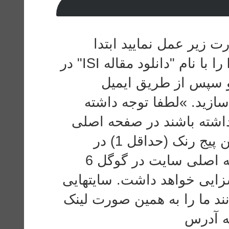
رت زیر عمل نمایید ابتدا
آدرس http://www.DownloadPaper.ir را با نام "دانلود مقاله ISI" در
و سپس از طریق ایمیل
Info@DownloadPaper.ir »لطفا توجه داشته
تهایی که رنک 5 به بالا داشته باشند در صفحه اصلی
قرار میگیرند مابقی لینکها با کمتر از این پیج رنک (حداقل 1) در
صفحه پیوندها قرار میگیرند. رنک صفحه اصلی سایت در گوگل 6
سزایی خواهد داشت. سایتهایی
5 هستند می توانند ما را به همین صورت لینک
به آدرس