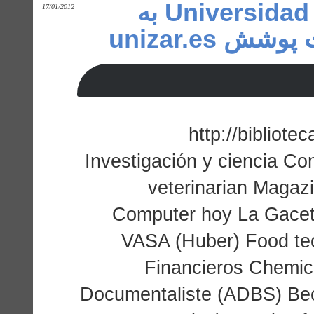
پسورد دانشگاه Universidad de Zaragoza به
17/01/2012
 تحت پوشش
http://bibliot
Investigación y ciencia Co
veterinarian Magazin
Computer hoy La Gaceta 
VASA (Huber) Food te
Financieros Chemica
Documentaliste (ADBS) Bec