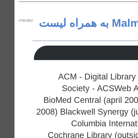
پسورد دانشگاه Malmö University به همراه لیست
17/01/2012
ACM - Digital Librar
Society - ACSWeb An
BioMed Central (april 20
2008) Blackwell Synergy (j
Columbia Internat
Cochrane Library (outs