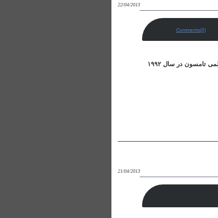
22/04/2013
Comments(0)
مؤسسهٔ اطلاعات علمی یا ISI در سال ۱۹۶۹ توسط یوجین گارفیلد تأسیس شد. این مؤسسه توسط مؤسسهٔ علمی تامسون در سال ۱۹۹۲
21/04/2013