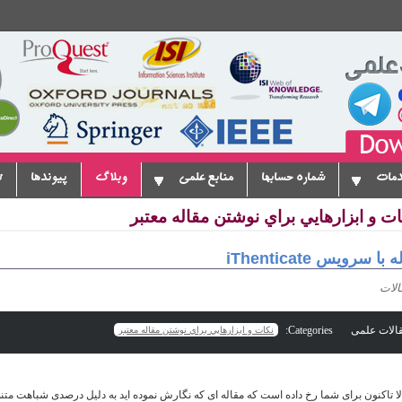
دمات
شماره حسابها
منابع علمی
وبلاگ
پیوندها
ت
ویس iThenticate
Categories:
نكات و ابزارهايي براي نوشتن مقاله معتبر
لا تاکنون برای شما رخ داده است که مقاله ای که نگارش نموده اید به دلیل درصدی شباهت متن