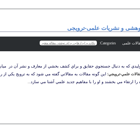
وهشی و نشریات علمی-ترویجی
Categories:
نكات و ابزارهايي براي نوشتن مقاله معتبر
ليدي كه به دنبال جستجوي حقايق و براي كشف بخشي از معارف و نشر آن در ميان
اين گونه مقالات به مقالاتي گفته مي شود كه به ترويج يكي از ر
قالات علمي-ترويجي:
را ارتقاء مي بخشند و او را با مفاهيم جديد علمي آشنا مي سازد.
..