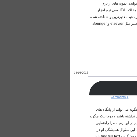
 مشخص میکند. خواندن نمونه های از نرم
برای کشف پلاگریسم در مقالات انگلیسی نرم افزار
ار دهید معتبرترین و شناخته شده
ترین نرم افزار در این حوزه ، نرم افزار Ithenticate به آدرس ithenticate.com می باشد. این نرم افزار مورد استفاده ناشرین معتبر مثل elsevier و Springer
14/04/2015
Comments(1)
 آن هم اینکه چگونه می توانم از پایگاه های
 که درخواست می کند نداشته باشم و دوم اینکه چگونه
 گزینه find full text دریافت کنم. ممنون می شوم در این زمینه مرا راهنمایی
تجربه نکرده ام. این سئوال همیشگی ام در
کلاس های تدریس اندنوت است که به واسطه سئوال شما پاسخ آن را از همکاران سطح کشور خواهم پرسید در خصوص سئوال دوم: گزینه find full text را با