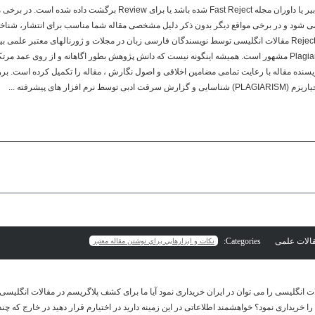
ابتدای فرایند ارزیابی توسط سردبیر یا داوران مجله Fast Reject شده باشد یا برا
 شود و در برخی مواقع دیگر بدون ذکر دلیل مشخصی مقاله شما مناسب برای انتشار، شناخته
است که مهمترین دلیل رد شدن Reject مقالات انگلیسی توسط نویسندگان فارسی زبان در مجلات و ژورنالهای معتبر
دزدی ادبی یا سرقت ادبی یا Plagiarism مشهور است. همیشه اینگونه نیست که دانش پژوهش بطور اگاهانه و از ر
ویسنده مقاله با رعایت تمامی مضامین اخلاقی و اصول نگارش ، مقاله را تکمیل کرده است. ب
Categories:
نكات و ابزارهايي براي نوشتن مقاله معتبر
لات انگلیسی را می توان در ایران خریداری نمود آیا ما برای کشف پلاگریسم در مقالات انگلیسی ن
ا را خریداری نمود؟ خواهشمند اطلاعاتی در این زمینه دارید در اختیارم قرار دهید در خارج که چند 