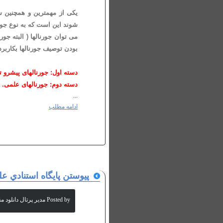
یکی از مهمترین و همچنین ش
شوند این است که به نوع جور
می توان جورنالها ( البته جو
بودن توصیف جورنالها بکاربرد
دسته اول: جورنالهای پیشرو ت
دسته دوم: جورنالهای علمی.
...
ادامه مطلب
پيوستن پايگاه استنادي علوم
Posted by مدیر پرتال دانلود مقالات علمی