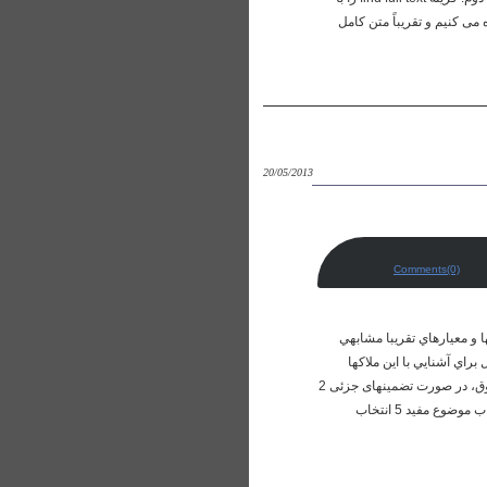
می کنیم و تقریباً متن کامل
20/05/2013
Comments(0)
ا و معيارهاي تقريبا مشابهي
راي آشنايي با اين ملاكها
آورده شده است. ردیف عنوان کلی عنوان جزیی نمره از 5 1 اخلاق پژوهش تولید ادبیات، نه سرقت ادبی، و ذکر نام صاحبان حقوق، در صورت تضمینهای جزئی 2
مراعات این که انجام پژوهش، موجب آسیب رسیدن به فرد یا جامعه‌ای نشود 3 انتخاب موضوع نوآوری در انتخاب موضوع 4 انتخاب موضوع مفید 5 انتخاب