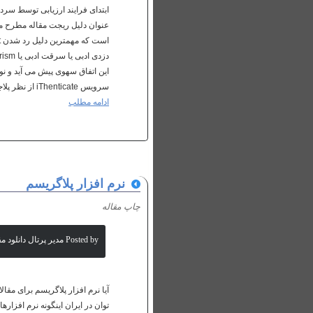
عنوان دلیل ریجت مقاله مطرح می
این اتفاق سهوی پیش می آید و ن
سرویس iThenticate از نظر پلاجیاریزم (PLAGIARISM) شناسایی و گزارش سرقت ادبی توسط نرم افزار های پیشرفته ...
ادامه مطلب
نرم افزار پلاگریسم
چاپ مقاله
Posted by مدیر پرتال دانلود مقالات علمی
آیا نرم افزار پلاگریسم برای مقا
توان در ایران اینگونه نرم افزاره