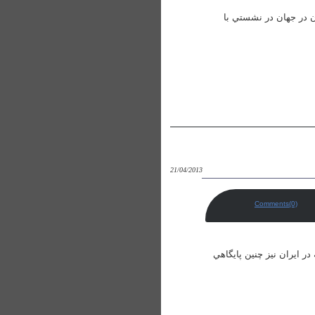
 سهم توليدات علمي ايران در جهان در نشستي با
21/04/2013
Comments(0)
ندان است كه خوشبختانه در ايران نيز چنين پايگاهي