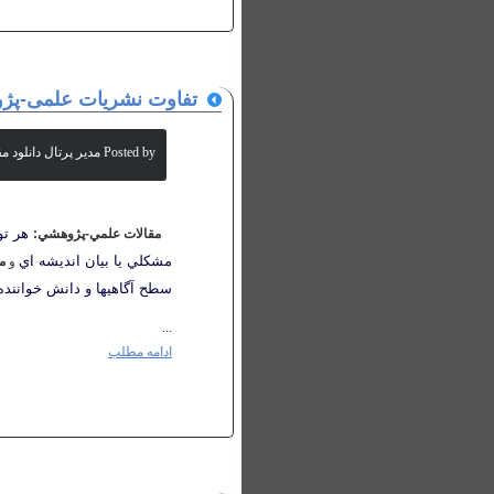
تفاوت نشریات علمی-پژ
Posted by مدیر پرتال دانلود مقالات علمی
هر تو
مقالات علمي-پژوهشي:
مشكلي يا بيان انديشه اي
و
م
سطح آگاهيها و دانش خواننده 
...
ادامه مطلب