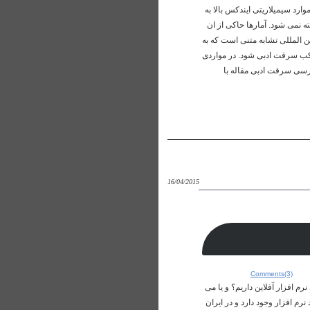
ی Review برگشت داده شده است. در برخی موارد سیمیلاریتی ایندکس بالا به
 نمی شود. آمارها حاکی از ان
 علمی بین المللی تشابه متنی است که به
وی عمد مرتکب سرقت ادبی شود. در مواردی
ررسی سرقت ادبی مقاله با
16/04/2015
Comments(3)
رم افزار آفلاین داریم؟ و یا می
نرم افزار وجود دارد و در ایران