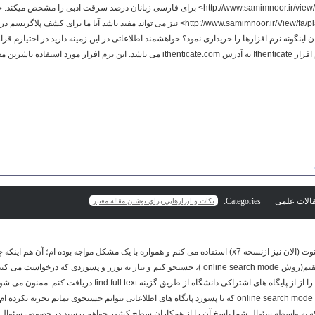
هم سایت سمیم نور <http://www.samimnoor.ir/view/fa/default> برای فارسی زبانان درصد سرقت ادبی را
افزارهای خارجی <http://www.samimnoor.ir/View/fa/plagUniversal> نیز می تواند مفید باشد آیا ما 
ران اینگونه نرم افزارها را خریداری نمود؟ خواهشمند اطلاعاتی در این زمینه دارید در اختیارم قر
Categories:
نكات و ابزارهايي براي نوشتن مقاله معتبر
بنده مدت هاست از نرم افزار اندنوت (الان نیز ازنسخه x7) استفاده می کنم و همواره با یک مشکل مواجه بوده ام؛
اشتراکی دانشگاه، ازطریق مستقیم(روش online search mode )، جستجو کنم و نیاز به یوزر و پسوردی
می توانم نسخه تمام متن مقالات را از از پایگاه های اشتراکی دانشگاه از طریق
فرمایید تاکنون در خصوص روش online search mode که با پسورد پایگاه های اطلاعاتی بتوانم جستجوی نمایم 