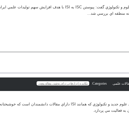
رئيس كتابخانه منطقه اي علوم و تكنولوژي گفت: پيوستن ISC به ISI با هدف افزايش
Categories:
نكات و ابزارهايي براي نوشتن مقاله معتبر
ISC يا همان پايگاه استنادي علوم جديد و تكنولوژي كه همانند ISI داراي مقالات دانشم
ه فعاليت مي پردازد.