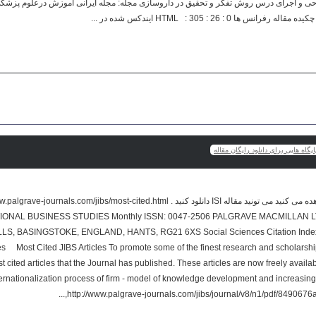
یگاه هایی برای دانلود رایگان مقاله
ست L BUSINESS STUDIES Monthly ISSN: 0047-2506 PALGRAVE MACMILLAN LTD, BRUNEL
, BASINGSTOKE, ENGLAND, HANTS, RG21 6XS Social Sciences Citation Index C
s Most Cited JIBS Articles To promote some of the finest research and scholarshi
st cited articles that the Journal has published. These articles are now freely avail
nternationalization process of firm - model of knowledge development and increasi
http://www.palgrave-journals.com/jibs/journal/v8/n1/pdf/8490676a.