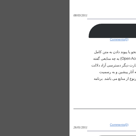
08/03/2011
Comments(0)
،جستجو یا پیوند دادن به متن کامل
مقاله ها و بطور کلی استفاده از آنها برای هرگونه هدف قانونی، بدون وجود موانع مالی، قانونی یا فنی منابع دسترسی آزاد (Open Access) به چه منابعی گفته
است به عبارت دیگر دسترسی آزاد دلالت
ه آثار پیشین و به رسمیت
ع از منابع می باشد. برنامه
Comments(0)
26/01/2011