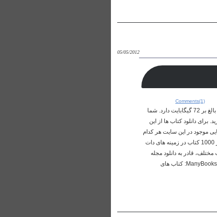
05/05/2012
Comments(1)
منابع رایگان جهت دانلود کتاب : ۱. FreeBookSpot: منبعی جامع شامل بیش از 4485 کتاب در 96 دسته بندی مختلف که حجمی بالغ بر 72 گیگابایت دارد. شما
 برای دانلود کتاب ها از این
وتری است. کتاب هایی موجود در این سایت هر کدام
شامل توضیح مختصری نیز هستند که در مورد یافتن کتاب مورد نظرتان شما را کمک می کنند. این مجموعه بزرگ شامل بیش از 1000 کتاب در زمینه های دات
یق آن علاوه بر یافتن کتب مختلف، قادر به دانلود مجله
های معروف حهان نیز می باشید. استفاده از خدمات این سایت نیاز به ثبت نام اولیه دارد که به صورت رایگان انجام می گیرد. ۴. ManyBooks: کتاب های