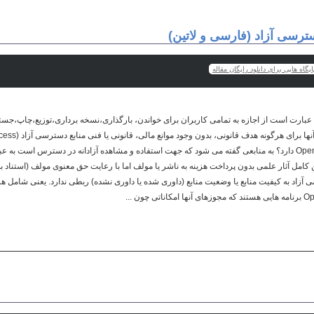
سترسی آزاد (فارسی و لاتین)
یگاه هایی برای دانلود رایگان مقاله
ترسی آزاد يا Open Access : عبارت است از اجازه به تمامی کاربران برای خواندن، بارگذاری،نسخه برداری،توزیع،چاپ
می شود؟ چه تفاوتی با Open Source دارد؟ به منابعی گفته می شود که جهت استفاده و مشاهده آزادانه در دسترس 
 کامل آثار علمی بدون پرداخت هزینه به ناشر یا مولف اما با رعایت حق معنوی مولف (استناد ب
زاد به کیفیت منابع یا وضعیت منابع (داوری شده یا داوری نشده) ربطی ندارد. یعنی شامل هرنو