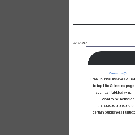
20/06/2012
Comments(0)
Free Journal Indexes & Dat
to top Life Sciences page 
such as PubMed which i
want to be bothered 
databases please see: Bi
certain publishers Fulltext 