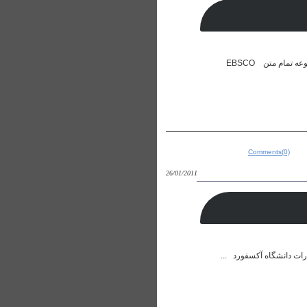
بانک های اطلاعاتی ProQuest راهنمای جستجو دسترسي به پايگاه هاي اطلاعاتي و پايان نامه ها دسترسی به مجموعه تمام متن EBSCO
Comments(0)
26/01/2011