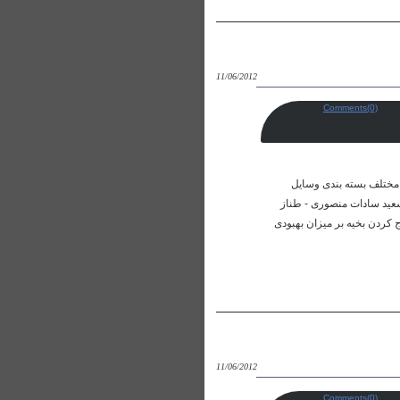
11/06/2012
Comments(0)
میزان ماندگاری استریل در انواع مختلف بسته بندی وسایل
دندانپزشکان تاریخ انتشار : 1387/06/11 شماره : 5 دوره : 4 نویسندگان: سعید سادات منصوری - طناز
HTML  ایندکس شده در : 1 بررسی تأثیر زمان خارج کردن بخیه بر میزان بهبودی
11/06/2012
Comments(0)