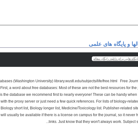
ها و پایگاه های علمی
یگاه هایی برای دانلود رایگان مقاله
abases (Washington University) library.wustl.edu/subjects/life/free.html Free Jou
First, a word about free databases: Most of these are not the best resources for the 
s the database we recommend first to nearly everyone! These can be handy when 
with the proxy server or just need a few quick references. For lists of biology-re
ology short list, Biology longer list, Medicine/Toxicology list. Publisher-related site
will usually be available if there is a license on campus for the journal, so it never hu
links. Just know that they won't always work. Subject sp