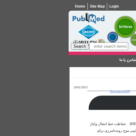
Home
Site Map
Login
ماس با ما
24/01/2013
Comments(28)
اتصال به شبکه نیروگاههای بادی در خط در هم فشرده مرجع: IEEE سال انتشار: 2009 دانلود (KB 299) حفاظت خط انتقال ولتاژ
IEEE سال انتشار: 2009 دانلود (KB 303) حفاظت ترکیبی موج رونده/مرزی برای