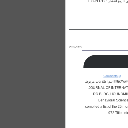
0 ایندکس شده در : 0 طراحی و اجرای درس روش تفکر و تحقیق در داروسازی مجله: مجله ایرانی آموزش درعلوم پزشکی تاریخ انتشار : 1389/11/12
27/05/2012
Comments(1)
در سایت زیر که لینک آن را مشاهده می کنید می تونید مقاله ISI دانلود کنید . http://www.palgrave-journals.com/jibs/most-cited.html اینم اطلاعات مربوط
JOURNAL OF INTERNATIONA
RD BLDG, HOUNDMILLS
Behavioral Science
compiled a list of the 25 mo
972 Title: I