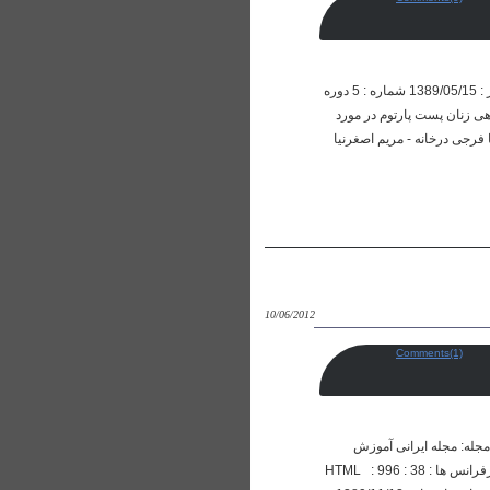
آلودگی میکروبی 19 ماده پرمصرف دندانپزشکی: یک مطالعه آزمایشگاهی مجله: مجله دانشکده دندانپزشکی مشهد تاریخ انتشار : 1389/05/15 شماره : 5 دوره
له آثار - مصطفی صادقی چکیده مقاله رفرانس ها HTML : 545 : 262 : 0 ایندکس شده در : 3 آگاهی زنان پست پارتوم در مورد
گیلان تاریخ انتشار : 1390/02/19 شماره : 5 دوره : 4 نویسندگان: رویا فرجی درخانه - مریم اصغرنیا
10/06/2012
Comments(1)
ابی درونی برنامه آموزشی دوره دکتری عمومی داروسازی، دانشکده داروسازی و علوم دارویی اصفهان، سال 1388-1387 مجله: مجله ایرانی آموزش
درعلوم پزشکی تاریخ انتشار : 1389/11/12 شماره : 5 دوره : 4 نویسندگان: محسن مینائیان - عبدالصّمد قربانی چکیده مقاله رفرانس ها HTML : 996 : 38 :