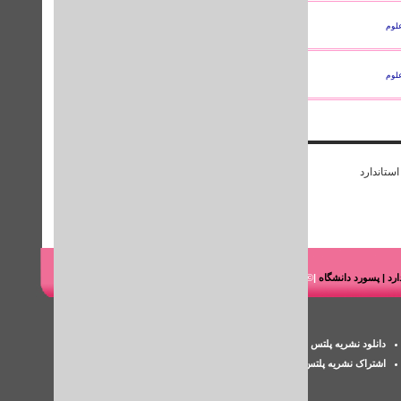
لوم
abstract
تا پایان
2011
لوم
abstract
تا پایان
2011
استاندارد
ندارد | پسورد دانشگاه
|© شرکت هوشمند رایانه طاها
پسورد iThenticate
دانلود نشریه پلتس خلیج فارس
اکانت پزشکی
اشتراک نشریه پلتس
بررسی سرقت ادبی مقاله