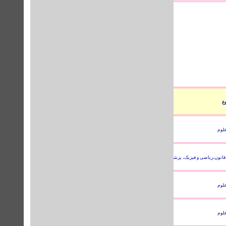
راهنمای
ع
وضعیت
امکان دسترسی
استفاده
لوم
full text
تا پایان
2011
 قانون،ریاضی و فیزیک، پزشکی
full text
تا پایان
2011
لوم
full text
تا پایان
2011
لوم
full text
تا پایان
2011