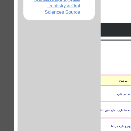
Dentistry & Oral
Sciences Source
موضوع
وضعیت
امکان دسترسی
راهنمای استفاده
تمامی علوم
full text
تا پایان
2011
،حسابداری، تجارت بین المللی و غیره
full text
تا پایان
2011
یوتر و علوم مرتبط
full text
تا پایان
2011