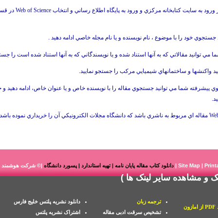
ود به سايت كتابخانه مركزي و ورود به پايگاه اطلاع رساني و انتخاب
Web of Science
در ق
جستجوي خود را با موضوع ، نام نويسنده و يا نام مجله خاصي ادامه دهيد .
ا مي توانيد مقالاتي كه به آنها استناد شده و يا نويسندگاني كه به آنها استناد شده است را جستج
يد واكنشها و ساختمانهاي شيميايي مركب را جستجو نماييد.
ي پيشرفته شما مي توانيد جستجوي مقاله را با نويسنده خاص و يا عنوان خاص، ادامه دهيد و جس
د.
Web
مقاله اي مربوط به ناشري باشد كه دانشگاه مجلات الكترونيكي آن را خريداري نموده باشد (
Print
|
Site Map
|
دانلود کتاب مقاله پایان نامه | تهیه استاندارد | پسورد دانشگاه
|© شرکت هوشمند را
نک
و
مشاهده سایر لینک ها
)
ترجمه زبان
دانلود نشریه پلتس خلیج فارس
زون
تشخیص سرقت ادبی مقاله
اشتراک نشریه پلتس