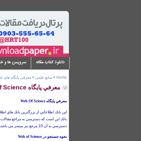
دانلود کتاب مقاله
سرویس ها و خ
Home
>
منابع علمی
>
معرفی پایگاه های ع
معرفي پايگاه Web Of Science
معرفي پايگاه Web Of Science
اين بانك اطلاعاتي از بزرگترين بانك هاي اط
بانك اين است كه دسترسي به مراجع مقالات نيز ممكن است
دسترسي به آن 10 مرجع نيز ميسر مي باشد.
نحوه جستجو در
Web of Science