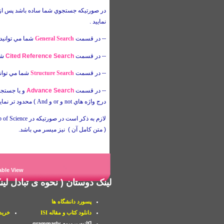
در صورتيكه جستجوي شما ساده باشد پس از ور
نماييد .
--
در قسمت
General Search
شما مي توانيد 
--
در قسمت
Cited Reference Search
شم
--
در قسمت
Structure Search
شما مي توان
--
در قسمت
Advance Search
و يا جستجو
درج واژه هاي
not
و
or
و
And
) محدود تر نمايي
لازم به ذكر است در صورتيكه در
 of Science
( متن كامل آن ) نيز ميسر مي باشد.
able View
لینک دوستان
( نحوه ی
تبادل لی
پسورد دانشگاه ها
دانلود کتاب و مقاله ISI
خرید PDF از اما
اکانت پرمیوم grammarly