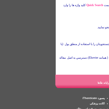
سمت
Quick Search
كليد واژه ها را وارد
و نماييد.
تجويتان را با استفاده از منطق بول (با
 همانند
Elsevier
) دسترسي به اصل مقاله
یانه طاها
پسورد iThenticate
اکانت پزشکی
بررسی سرقت ادبی مقاله