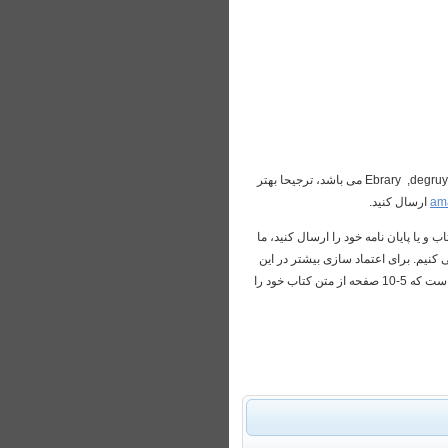
1- اگر کتاب بر روی سایتهای Ebrary ,degruyter ,oxfordhandbooks , ebookcentral.proquest.com , sciencedirect.com ، Springer ,Knovel , Wiley می باشد، ترجیحا بهتر
am
ارسال کنید.
 CHM و یا کیندل ندارند، لطفا اول مشخصات کتاب و یا پایان نامه خود را ارسال کنید، ما
 کنیم. برای اعتماد سازی بیشتر در این
استفاده می کنند، این امکان فراهم است که 5-10 صفحه از متن کتاب خود را