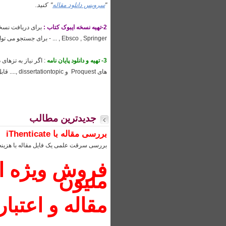
"
سرویس دانلود مقاله
" کنید.
2-تهیه نسخه ایبوک کتاب :
Ebsco , Springer , ... - برای جستجو می توانید از بخش
3- تهیه و دانلود پایان نامه
های Proquest و dissertationtopic ,.... قابل انجام است.
جدیدترین مطالب
بررسی مقاله با iThenticate
بررسی سرقت علمی یک فایل مقاله با هزینه 19 هزار تومان - فایل گزارش در قالب pdf ارسال می شو
ملیون
مقاله و اعتبار