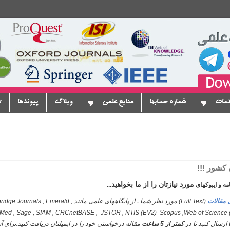
دمات
شماره حسابها
منابع علمی
وبلاگ
پیوندها
ت
 کشور
!!!
مورد نیازتان را از ما بخواهید
...
ل مقالات
(Full Text) مورد نظر شما ، از پایگا‌ههای علمی مانند
ridge Journals , Emerald ,
Med , Sage , SIAM , CRCnetBASE , JSTOR , NTIS (EV2) Scopus ,Web of Science (
رسال کنید تا در
کمتر از 5 ساعت
مقاله درخواستی خود را در ایمیلتان دریافت کنید.برای آ