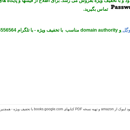
تماس بگیرید.
و domain authority مناسب با تخفیف ویژه - با تلگرام 09035556564 تماس و یا تلگرام کنید.
یه نسخه PDF کتابهای books.google.com با تخفیف ویژه - همچنین نسخه کیندل کتابهای امازون تهیه می شود