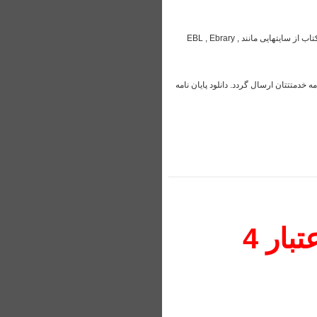
برای دریافت نسخه pdf کتابهای مدنظرتان کافیست مشخصات ان را به تلگرام و یا ایمیل ما ارسال کنید. دانلود کتاب از سایتهایی مانند EBL , Ebrary ,
گاهی دارید ، می توانید مشخصات ان را در تلگرام و یا ایمیل ما ارسال کنید تا PDF پایان نامه خدمتتتان ارسال گردد. دانلود پایان نامه
فروش ویژه اکانت ithenticate.com با اعتبار 4