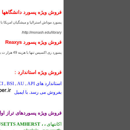
فروش ویژه پسورد دانشگاهها :
پسورد موناش استرالیا و میشگیان امریکا ب
http://monash.edu/library/
فروش ویژه پسورد Reaxys
پسورد ری اکسیس تنها با هزینه 49 هزار ت با ضمانت یک ماهه به مدت محدود
فروش ویژه استاندارد :
بفروش می رسد. با ایمیل
فروش ویژه پسوردهای تراز اول
اکانتهای
، monash، Alberta ، Wisconsin–Madison ،
HUSETTS AMHERST ،