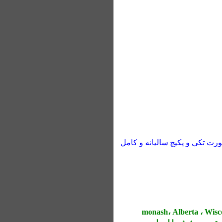
ISO , ASTM , ASME , DIN , IEEE, NFPA , SAE , NACE , ACI , BSI , و .. بصورت تکی و پکیچ سالیانه و کامل