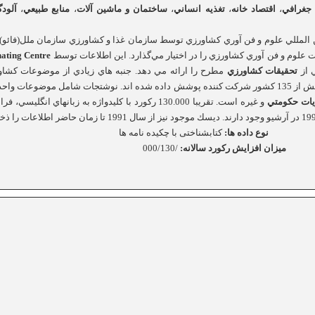
جغرافي
،
اقتصاد
خانه
،
تغذيه
انساني
،
ساختمان
و
ماشين
آلات
،
منابع
طبيعي
،
آلود
المللي علوم و فن آوري كشاورزي توسط سازمان غذا و كشاورزي سازمان ملل(فائو
 علوم و فن آوري كشاورزي را در اختيار مي‌گذارد. اين اطلاعات توسط
AGRIS Co-ordinating Centre
 از
تحقيقات كشاورزي
مطرح را ارائه مي دهد. جنبه هاي زيادي از موضوعات كشاور
ند علوم چاپ نشده و
ات
حكومتي
و غيره است. تقريبا 130.000 ركورد با كليدواژه به زبانهاي
نوع داده ها:
کتابشناختی با چکيده نامه ها
ميزان افزايش رکورد سالانه:
/000/130