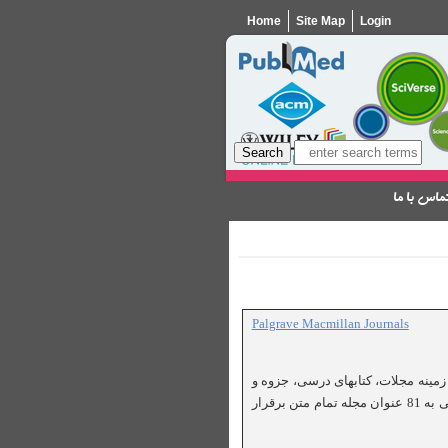
Home
Site Map
Login
ماس با ما
Palgrave Macmillan Journals
Palgrave Macmill یکی از ناشرین برتر جهانی در زمینه مجلات، کتابهای درسی، جزوه و
مقالات و همچنین آثار مرجع به طور گسترده در زمینه علوم اجتماعی و علوم انسانی برقرار می باشد. در حال حاضر دسترسی به 81 عنوان مجله تمام متن برقرار