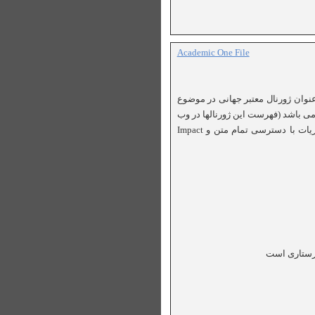
Academic One File
ه می شود، مجموعه ارزشمندی شامل بيش از /000/12 عنوان ژورنال معتبر جهانی در موضوع
بصورت تمام متن در تمام موضوعات می باشد (فهرست اين ژورنالها در وب
ريات با دسترسی تمام متن و
Impact
پرستاری است