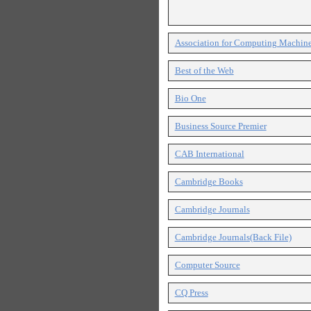
Association for Computing Machin
Best of the Web
Bio One
Business Source Premier
CAB International
Cambridge Books
Cambridge Journals
Cambridge Journals(Back File)
Computer Source
CQ Press