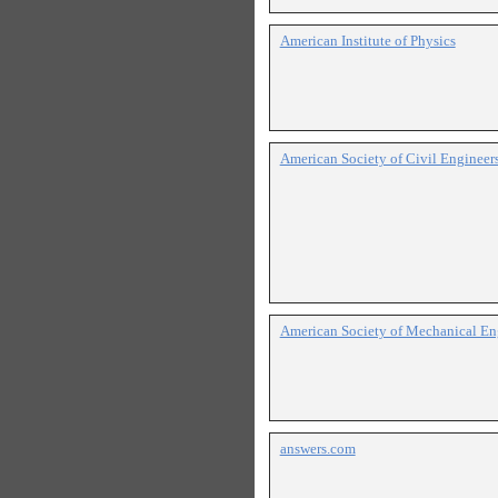
American Institute of Physics
American Society of Civil Engineer
American Society of Mechanical En
answers.com