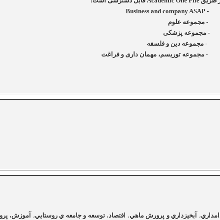
از طريق
Academic One File
قابل دسترسی است:
 -
Business and company ASAP
مجموعه علوم
جموعه پزشکی
جموعه دين و فلسفه
موعه توريسم، مهمان داری و فراغت
امداري
،
آبخيزداري
و
پرورش
ماهي
،
اقتصاد
،
توسعه
و
جامعه
ي
روستايي
،
آموزش
،
پرو