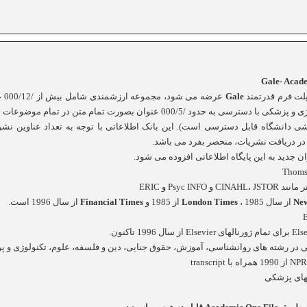
Gale-
Acade
پلت فرم قدرتمند
Gale
عرض
های متنوع علوم انسانی، علوم، تکنولوژی و پزشکی با دسترسی به حدود /000/5 عنوان 
 دانشگاه قابل دسترسی است). اين بانک اطلاعاتی با توجه به تعداد عناوين نش
 در دريافت نشريات، منحصر بفرد می باشد.
Thoms
ر مانند
JSTOR
،
CINAHL
و
Psyc INFO
و
ERIC
Ne
از سال 1985 ،
London Times
از 1985 و
Times
Financial
از سال 1996 است.
Els
برای تمام ژورنالهای
Elsevier
از سال 1996 تاکنون.
ی در رشته های روانشناسی، آموزش، حقوق جنايی، دين و فلسفه، علوم، تکنولوژی و 
NPR 
از 1990 همراه با
transcript
لهای پزشکی