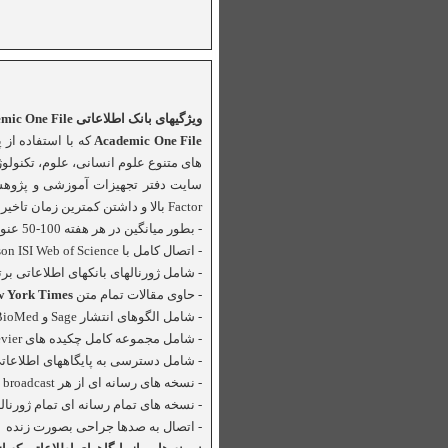
ويژگيهای بانک اطلاعاتی
mic One File
Academic One File
که با استفاده از 
سايت دفتر تجهيزات آموزشی و پژوهشی
Factor
بالا و داشتن کمترين زمان تاخير
- بطور ميانگين در هر هفته 100-50 عنوان جديد به اين پايگاه اطلاعاتی افزوده می شود.
- اتصال کامل با
on ISI Web of Science
- شامل ژورنالهای بانکهای اطلاعاتی برت
- حاوی مقالات تمام متن
w York Times
- شامل الگوهای انتشار
Sage
و
BioMed
- شامل مجموعه کامل چکيده های
evier
- شامل دسترسی به پايگاههای اطلاعات
- نسخه های رسانه ای از هر
broadcast
- نسخه های تمام رسانه ای تمام ژورنا
- اتصال به صدها جراحی بصورت زنده