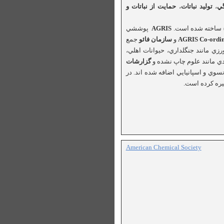
گي
،
توليد
نباتات
،
حمايت
از
نباتات
و
) ساخته شده است.
AGRIS
پوششي
و
سازمان فائو
جمع
زي مانند جنگلداري، حيوانات اهلي،
گزارشات
 انگليسي، فرانسوي و اسپانيايي اضافه شده اند. در
American Chemical Society