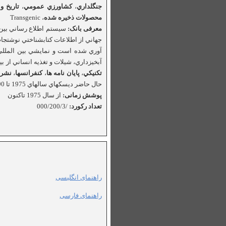
جنگلداري
،
كشاورزي
عمومي
،
تاريخ
و
محصولات
ذخيره
شده
، Transgenic
معرفی بانک:
سيستم اطلاع رساني بين 
جهاني از اطلاعات كتابشناختي نوشتجات
آوري شده است و نمايشي بين المللي
آبخيزداري، شيلات و تغذيه انساني از بيش از 135 كشور شركت كننده پوشش داده شده اند. نوشتجات شامل موضوعات واحدي مان
تكنيكي
،
پايان
نامه
ها
،
كنفرانسها
،
نشري
حال حاضر ديسكهاي سالهاي 1975 تا 1990 در آرشيو وجود دارند. ديسك موجود نيز از سال 1991 تا زمان حاضر اطلاعات را ذخيره كرده است.
پوشش زمانی:
از سال 1975 تاکنون
تعداد رکورد:
/000/200/3
راهنمای انگلیسی
راهنمای فارسی