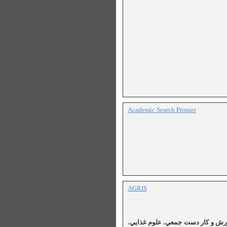
Academic Search Primier
AGRIS
رش
و
كار
دست
جمعي
،
علوم
غذايي
،