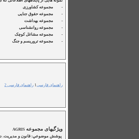
نمونه هايی از پايگاههای اطلاعاتی که 
-
مجموعه کشاورزی
-
مجموعه حقوق جنايی - 
-
مجموعه بهداشت - م
-
مجموعه روانشناسی - م
-
مجموعه مشاغل کوچک - مج
-
مجموعه تروريسم و جنگ
راهنمای فارسی
1
راهنمای فارسی 2
ويژگيهای مجموعه
AGRIS
پوشش موضوعي: قانون و مديريت
،
د