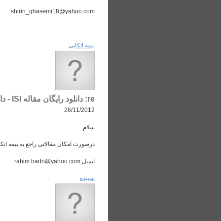
shirin_ghasemi18@yahoo.com
بیمه اتکایی
re: دانلود رایگان مقاله ISI - دانلود مقاله علمی از IEEE Sciencedirect Springer JSTOR ACS و ...
26/11/2012
سلام
درصورت امکان مقالاتی راجع به بیمه ات
ایمیل:rahim.badri@yahoo.com
سپیده