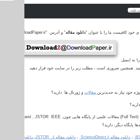
ات علمی
 ی خود کافیست ما را با عنوان "
دانلود مقاله
" و آدرس "http://www.DownloadPaper.ir" لینک کنید.
 به ایمیل
با عنوان "
ید. همچنین ضروری است ، مطلب زیر را در سایت خود قرار دهید.
روژه خود نیاز به جدیدترین
مقالات
و ژورنال ها دارید؟
ارید؟
(Full Text)
مقالات علمی از پایگاه هایی چون
ford , ProQuest , JSTOR IEEE ,
ها پایگاه دیگر، دارید؟
IE
،
دانلود مقاله از
ScienceDirect
،
دانلود مقاله از
JSTOR
،
دانلود مقاله از
rlink