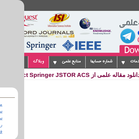
دمات
شماره حسابها
منابع علمی
وبلاگ
پیوندها
ت
مو
س
ف