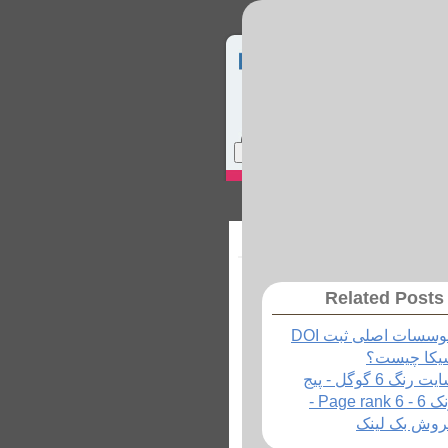
Home
Site Map
Login
ماس با ما
Related Posts
سسات اصلی ثبت DOI
یکا چیست؟
سایت رنگ 6 گوگل - پیج
رنک 6 - Page rank 6 -
روش بک لینک