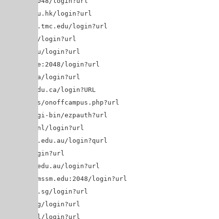
w.ac.uk:2048/login?url=$@
.polyu.edu.hk/login?url=$@
t.library.tmc.edu/login?url=$@
hud.ac.uk/login?url=$@
mboldt.edu/login?url=$@
star.ac.ae:2048/login?url=$@
keheadu.ca/login?url=$@
y.lakeheadu.ca/login?URL=$@
u.edu/apps/onoffcampus.php?url=$@
mit.edu/cgi-bin/ezpauth?url=$@
.unimaas.nl/login?url=$@
et.ocs.mq.edu.au/login?qurl=$@
u.edu/login?url=$@
b.monash.edu.au/login?url=$@
.library.mssm.edu:2048/login?url=$@
1.ntu.edu.sg/login?url=$@
nus.edu.sg/login?url=$@
oo.knaw.nl/login?url=$@