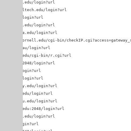
b.calpoly.edu/login?url=$@
ibrary.caltech.edu/login?url=$@
u.edu.au/login?url=$@
brary.csn.edu/login?url=$@
l.columbia.edu/login?url=$@
library.cornell.edu/cgi-bin/checkIP.cgi?access=gateway_sta
akin.edu.au/login?url=$@
y.drexel.edu/cgi-bin/r.cgi?url=$@
duke.edu:2048/login?url=$@
r.ac.uk/login?url=$@
r.tue.nl/login?url=$@
rary.emory.edu/login?url=$@
roxy.fiu.edu/login?url=$@
xy.lib.fsu.edu/login?url=$@
y.gatech.edu:2048/login?url=$@
roxy.gvsu.edu/login?url=$@
d.edu/login?url=$@