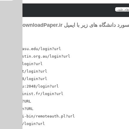
های علمی
برای دریافت پسورد دانشگاه های زیر با ایمیل Password@Dow
oxy1.lib.asu.edu/login?url=$@
ibrary.austin.org.au/login?url=$@
u.edu.au/login?url=$@
ensams.net/login?url=$@
d.edu:2048/login?url=$@
c.bard.edu:2048/login?url=$@
ets.gate.inist.fr/login?url=$@
du/login?URL=$@
edu/login?URL=$@
yu.edu/cgi-bin/remoteauth.pl?url=$@
brown.edu/login?url=$@