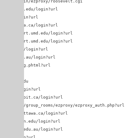
is.edu/login/ezproxy/roosevelt.cgi
b.indiana.edu/login?url=$@
.edu/login?url=$@
.umanitoba.ca/login?url=$@
esearchport.umd.edu/login?url=$@
esearchport.umd.edu/login?url=$@
b.umb.edu/login?url=$@
imelb.edu.au/login?url=$@
mn.edu/log.phtml?url=$@
.umn.edu/
lib.umn.edu/
l.edu/login?url=$@
rary.dc-uoit.ca/login?url=$@
ago.ac.nz/group_rooms/ezproxy/ezproxy_auth.php?url=$@
xy.bib.uottawa.ca/login?url=$@
rary.upenn.edu/login?url=$@
brary.uq.edu.au/login?url=$@
.ca/login?url=$@