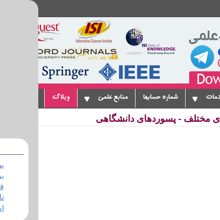
دمات
شماره حسابها
منابع علمی
وبلاگ
پیوندها
ت
یو
بر
فر
تا
ام