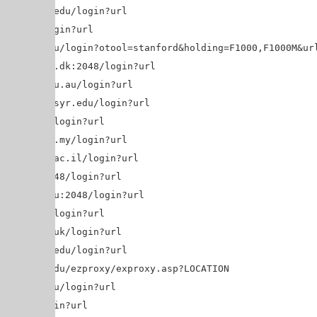
oxy.shsu.edu/login?url=$@
fu.ca/login?url=$@
anford.edu/login?otool=stanford&holding=F1000,F1000M&url=$
blioteket.dk:2048/login?url=$@
b.swin.edu.au/login?url=$@
ezproxy2.syr.edu/login?url=$@
.syr.edu/login?url=$@
ylors.edu.my/login?url=$@
technion.ac.il/login?url=$@
mu.edu:2048/login?url=$@
y.tamu.edu:2048/login?url=$@
ad.ac.uk/login?url=$@
.shef.ac.uk/login?url=$@
b.utexas.edu/login?url=$@
y.tufts.edu/ezproxy/exproxy.asp?LOCATION=$@
thscsa.edu/login?url=$@
u.se/login?url=$@