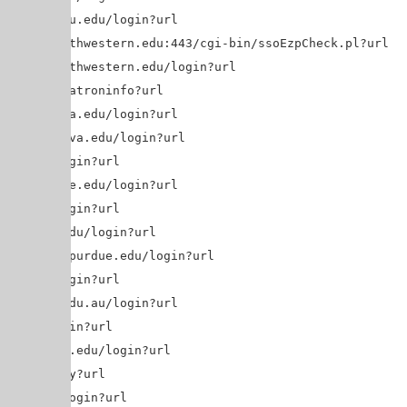
ibrary.nyu.edu/login?url=$@
brary.northwestern.edu:443/cgi-bin/ssoEzpCheck.pl?url=$@
alter.northwestern.edu/login?url=$@
ova.edu/patroninfo?url=$@
brary.nova.edu/login?url=$@
ibrary.nova.edu/login?url=$@
pm.fr/login?url=$@
ohio-state.edu/login?url=$@
a.edu/login?url=$@
inceton.edu/login?url=$@
roxy.lib.purdue.edu/login?url=$@
su.ca/login?url=$@
ary.qut.edu.au/login?url=$@
.edu/login?url=$@
roxy.rice.edu/login?url=$@
a/doproxy?url=$@
clc.org/login?url=$@