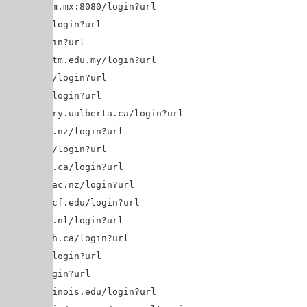
a.ibt.unam.mx:8080/login?url=$@
m.edu.my/login?url=$@
m.my/login?url=$@
ibrary.uitm.edu.my/login?url=$@
ucl.ac.uk/login?url=$@
.uab.edu/login?url=$@
oxy.library.ualberta.ca/login?url=$@
ckland.ac.nz/login?url=$@
ath.ac.uk/login?url=$@
brary.ubc.ca/login?url=$@
nterbury.ac.nz/login?url=$@
oxy.lib.ucf.edu/login?url=$@
xy-ub.rug.nl/login?url=$@
b.uoguelph.ca/login?url=$@
b.uh.edu/login?url=$@
c.edu/login?url=$@
brary.illinois.edu/login?url=$@